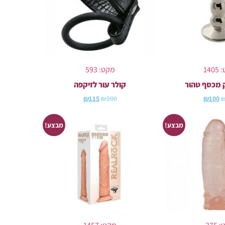
14
מקט: 593
 מכסף טהור
קולר עור לזיקפה
₪
115
₪
200
₪
100
מבצע!
מבצע!