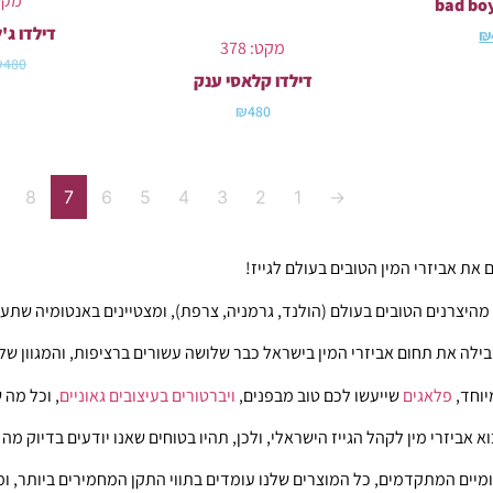
מקט: 
דילדו ג'לי
₪
מקט: 378
₪
480
דילדו קלאסי ענק
₪
480
8
7
6
5
4
3
2
1
→
 את אביזרי המין הטובים בעולם לגייז!
מהיצרנים הטובים בעולם (הולנד, גרמניה, צרפת), ומצטיינים באנטומיה שתע
בילה את תחום אביזרי המין בישראל כבר שלושה עשורים ברציפות, והמגוון ש
וחד,
פלאגים
שייעשו לכם טוב מבפנים,
ויברטורים בעיצובים גאוניים
, וכל מה 
 אביזרי מין לקהל הגייז הישראלי, ולכן, תהיו בטוחים שאנו יודעים בדיוק מה
מיים המתקדמים, כל המוצרים שלנו עומדים בתווי התקן המחמירים ביותר, ומ