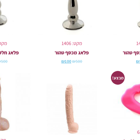
מקט: 1406
מקט: 05
סף טהור
פלאג מכסף טהור
פלאג חלק
₪
500
₪
100
₪
500
₪
מבצע!