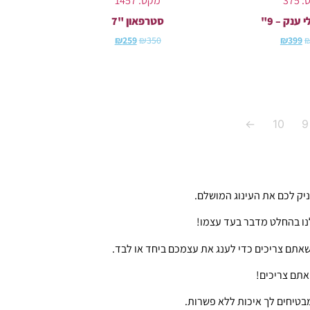
375
מקט: 1457
 ענק – 9"
סטרפאון "7
₪
259
₪
350
₪
399
←
10
9
ניק לכם את העינוג המושלם.
לנו בהחלט מדבר בעד עצמו!
שאתם צריכים כדי לענג את עצמכם ביחד או לבד.
 אתם צריכים!
בטיחים לך איכות ללא פשרות.