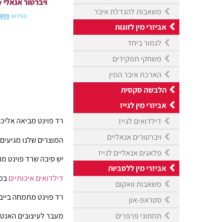
ויברטור אנאלי bad boy
משאבות להגדלת איבר
499
₪
750
אביזרי מין לזוגות
לגמור ביחד
משחקי תפקידים
הארכת איבר המין
הלבשה סקסית
אביזרי מין לגייז
רד פוינט מביאה אליכם
דילדואים לגייז
ויברטורים אנאליים
המוצרים שלנו מגיעים 
פלאגים אנאליים לגייז
יש סיבה שרד פוינט מו
אביזרי מין ללסביות
דילדואים איכותיים
במי
משאבות וואקום
רד פוינט מתמחה בייבוא
סטראפ-און
תחתוני פרפרים
מעבר לעיצובים האנטו