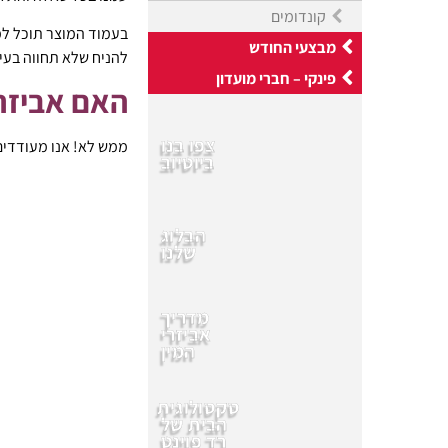
קונדומים
בעמוד המוצר תוכל למצ
מבצעי החודש
להניח שלא תחווה בעי
פינקי – חברי מועדון
האם אביזרי
צפו בנו
ממש לא! אנו מעודדים 
ביוטיוב
הבלוג
שלנו
מדריך
אביזרי
המין
סקסולוגית
הבית של
רד פוינט