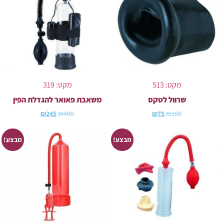
מקט: 513
מקט: 319
שרוול לטקס
משאבת פאואר להגדלת הפין
₪
245
₪
400
₪
75
₪
100
מבצע!
מבצע!