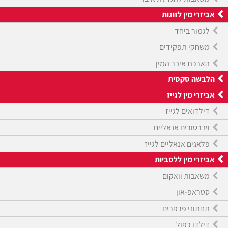
אביזרי מין לזוגות
לגמור ביחד
משחקי תפקידים
הארכת איבר המין
הלבשה סקסית
אביזרי מין לגייז
דילדואים לגייז
ויברטורים אנאליים
פלאגים אנאליים לגייז
אביזרי מין ללסביות
משאבות וואקום
סטראפ-און
תחתוני פרפרים
דילדו כפול