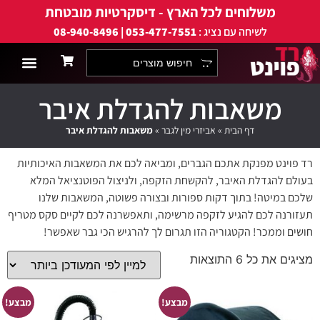
משלוחים לכל הארץ - דיסקרטיות מובטחת
לשיחה עם נציג :
053-477-7551 | 08-940-8496
אביזרי מין לגייז
אביזרי מין לגבר
למה רד פוינט?
אביזרי מין לזוגות
אביזרי מין לאישה
תחתוני פרפרים
מוצרים אנאליים
אביזרי מין ללסביו
שמנים ותכשיר
אבטחה ודיסק
משאבות להגדלת איבר
דף הבית
»
אביזרי מין לגבר
»
משאבות להגדלת איבר
רד פוינט מפנקת אתכם הגברים, ומביאה לכם את המשאבות האיכותיות
בעולם להגדלת האיבר, להקשחת הזקפה, ולניצול הפוטנציאל המלא
שלכם במיטה! בתוך דקות ספורות ובצורה פשוטה, המשאבות שלנו
תעזורנה לכם להגיע לזקפה מרשימה, ותאפשרנה לכם לקיים סקס מטריף
חושים וממכר! הקטגוריה הזו תגרום לך להרגיש הכי גבר שאפשר!
מציגים את כל ⁦6⁩ התוצאות
מבצע!
מבצע!