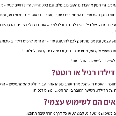
ת אביזרי המין מהיצרנים הטובים בעולם, וגם בקטגוריית הדילדואים לגייז – א
ווי התקן האירופאיים המחמירים ביותר, מעוצבים באופן אנטומי ומדויק, ומיו
 עצום ומרגש של דילדואים לגייז! תוכלו למצוא אותם בגדלים שונים, מרקמים
ם…
ימוש עצמי, ובין אם מתחשק לכם להתפנק יחד – זה הזמן לרכוש דילדו באיכו
ת מייעוץ מקצועי, מחירים הוגנים, ורכישה דיסקרטית לחלוטין!
 לסייע בכל שאלה והתלבטות!
דילדו רגיל או רוטט?
ווכח, והאמת היא שכל אחד אוהב משהו אחר. עבור חלק מהמשתמשים – הרטט 
של הדילדו. השיטה הטובה ביותר היא… פשוט לנסות!
אים הם לשימוש עצמי?
ם לשימוש אישי, זוגי, קבוצתי, או כל דרך אחרת שבה תחפצו.