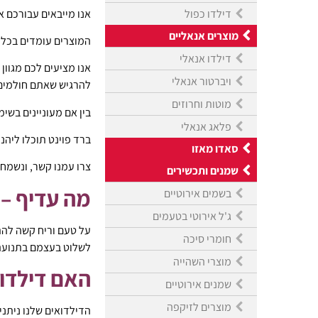
אנו מייבאים עבורכם א
דילדו כפול
מוצרים אנאליים
המוצרים עומדים בכל ת
דילדו אנאלי
אנו מציעים לכם מגוון
ויברטור אנאלי
להרגיש שאתם חולמי
מוטות וחרוזים
בין אם מעוניינים בש
פלאג אנאלי
ברד פוינט תוכלו ליהנו
סאדו מאזו
צרו עמנו קשר, ונשמח
שמנים ותכשירים
מה עדיף – 
בשמים אירוטיים
ג'ל אירוטי בטעמים
על טעם וריח קשה להת
חומרי סיכה
לשלוט בעצמם בתנועה 
מוצרי השהייה
האם דילדו
שמנים אירוטיים
מוצרים לזיקפה
הדילדואים שלנו ניתני