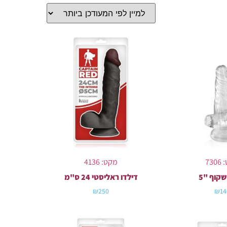
73
מקט: 4136
שקוף "5
דילדו ראליסטי 24 ס"מ
₪
250
₪
14