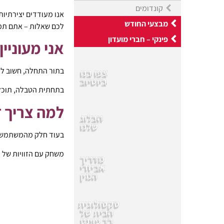
קונדומים
אנו מעודדים יצירתיות
מבצעי החודש
לכם שאלות – אתם תמי
פינקי – חברי מועדון
אני מעוניי
בתור התחלה, חשוב לד
צפו בנו
ביוטיוב
בתחתית הטבלה, תוכל 
למה צריך ד
הבלוג
שלנו
בעוד חלק מהמשתמשים 
משחק עם הזוויות של הד
מדריך
אביזרי
המין
סקסולוגית
הבית של
רד פוינט