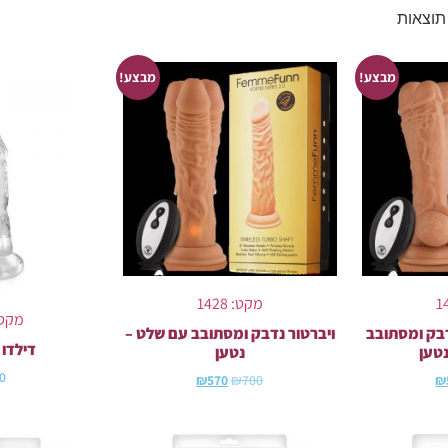
מבצע!
מבצע!
מקט: 1428
מקט: 06
דבק ומסתובב
ויברטור נדבק ומסתובב עם שלט –
דילדו 
נטען
נטען
0
₪
570
₪
700
₪