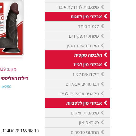
משאבות להגדלת איבר
אביזרי מין לזוגות
לגמור ביחד
משחקי תפקידים
הארכת איבר המין
הלבשה סקסית
אביזרי מין לגייז
מקט: 6329
דילדואים לגייז
דילדו ראליסטי 23 ס"מ
ויברטורים אנאליים
₪
250
פלאגים אנאליים לגייז
אביזרי מין ללסביות
משאבות וואקום
סטראפ-און
רד פוינט היא החברה ה
תחתוני פרפרים