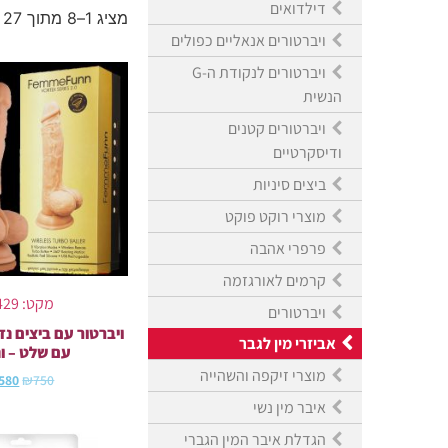
דילדואים
מציג 1–8 מתוך 27 תוצאות
ויברטורים אנאליים כפולים
ויברטורים לנקודת ה-G
הנשית
ויברטורים קטנים
ודיסקרטיים
ביצים סיניות
מוצרי רוקט פוקט
פרפרי אהבה
קרמים לאורגזמה
מקט: 1429
ויברטורים
ויברטור עם ביצים נ
אביזרי מין לגבר
עם שלט – ו
מוצרי זיקפה והשהייה
580
₪
750
איבר מין נשי
הגדלת איבר המין הגברי