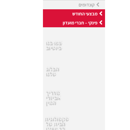
קונדומים
מבצעי החודש
פינקי – חברי מועדון
צפו בנו
ביוטיוב
הבלוג
שלנו
מדריך
אביזרי
המין
סקסולוגית
הבית של
רד פוינט