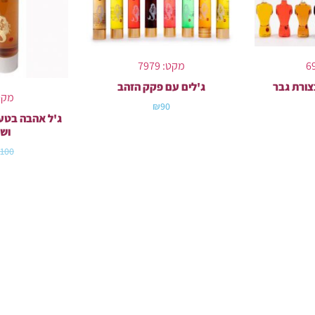
מקט: 7979
צורת גבר
ג'לים עם פקק הזהב
מקט: 
₪
90
ג'ל אהבה בטע
ושו
100