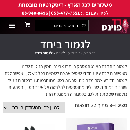
משלוחים לכל הארץ - דיסקרטיות מובטחת
לשיחה עם נציג :
053-477-7551 | 08-940-8496
אביזרי מין לגייז
אביזרי מין לגבר
למה רד פוינט?
אביזרי מין לזוגות
אביזרי מין לאישה
תחתוני פרפרים
מוצרים אנאליים
אביזרי מין ללסביו
שמנים ותכשיר
אבטחה ודיסק
לגמור ביחד
דף הבית
»
אביזרי מין לזוגות
»
לגמור ביחד
לגמור ביחד זה העונג המספק ביותר! אביזרי המין הזוגיים שלנו,
מאפשרים לכם עינוג הדדי שיטיס אתכם לשמיים בכל משגל, ויאפשר לכם
לגמור יחד בעוצמה מדהימה! טבעות רטט מתוחכמות, ויברטורים זוגיים
שובבים במיוחד, שרוולים מחוספסים להלבשה על איבר המין, והפתעות
נוספות שממתינות לכם בקטגוריה המפנקת הזו!
מציג 1–8 מתוך 22 תוצאות