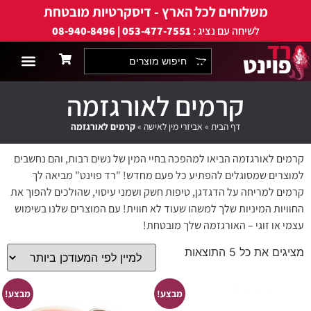
משלוחים לכל הארץ - דיסקרטיות מובטחת
לשיחה עם נציג :
053-477-7551 | 08-940-8496
אביזרי מין לגייז
אביזרי מין לגבר
למה רד פוינט?
אביזרי מין לזוגות
אביזרי מין לאישה
תחתוני פרפרים
מוצרים אנאליים
אביזרי מין ללסביו
שמנים ותכשיר
אבטחה ודיסק
קרמים לאורגזמה
דף הבית
»
אביזרי מין לאישה
»
קרמים לאורגזמה
קרמים לאורגזמה הביאו למהפכה בחיי המין של נשים רבות, והם נחשבים
למוצרים שמסוגלים להפתיע כל פעם מחדש! "רד פוינט" מביאה לך
קרמים למריחה על הדגדגן, טיפות חשק ושמני עיסוי, שהולכים להפוך את
החוויות המיניות שלך למשהו שעוד לא חווית! עם המוצרים שלנו בשימוש
עצמי או זוגי – האורגזמה שלך מובטחת!
מציגים את כל ⁦5⁩ התוצאות
מבצע!
מבצע!