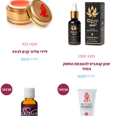
מקט: 423
ליידי פליזר קרם לגירוי
מקט: 1569
₪
145
₪
200
שמן קנאביס להעצמת החשק
המיני
₪
250
₪
390
מבצע!
מבצע!