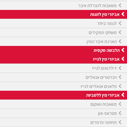
משאבות להגדלת איבר
אביזרי מין לזוגות
לגמור ביחד
משחקי תפקידים
הארכת איבר המין
הלבשה סקסית
אביזרי מין לגייז
דילדואים לגייז
ויברטורים אנאליים
פלאגים אנאליים לגייז
אביזרי מין ללסביות
משאבות וואקום
סטראפ-און
תחתוני פרפרים