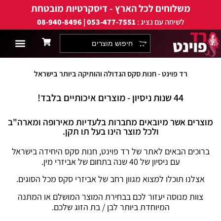
משלוחים לכל הארץ - דיסקרטיות מובטחת
לשיחה עם נציג :
053-477-7551 | 08-940-8496
אביזרי מין לגייז
אביזרי מין לגבר
למה רד פוינט?
אביזרי מין לזוגות
אביזרי מין לאישה
תחתוני פרפרים
מוצרים אנאליים
אביזרי מין ללסביו
שמנים ותכשיר
אבטחה ודיסק
רד פוינט - חנות סקס הגדולה והותיקה ביותר בישראל
44 שנות ניסיון - מוצרים איכותיים בלבד!
מוצרים אשר מיובאים מחברות בלעדיות מאירופה ומארה"ב
ולכל מוצר הינו בעל תו תקן.
ברוכים הבאים לאתר של רד פוינט, חנות סקס היחידה בישראל
עם ניסיון של 40 שנה בתחום של אביזרי מין.
אצלנו תוכלו למצוא מגוון רחב של אביזרי סקס מכל הסוגים.
צוות מנוסה יעזור לכם בבחירת המוצר המושלם או המתנה
המיוחדת ביותר לבן / בת הזוג שלכם.