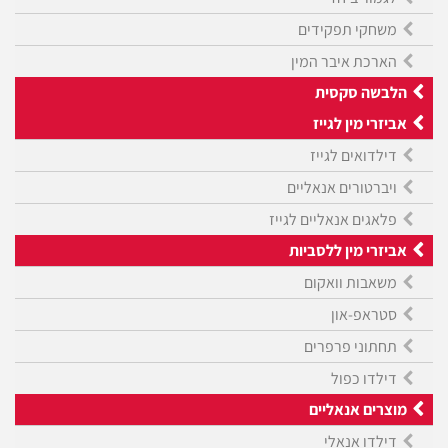
משחקי תפקידים
הארכת איבר המין
הלבשה סקסית
אביזרי מין לגייז
דילדואים לגייז
ויברטורים אנאליים
פלאגים אנאליים לגייז
אביזרי מין ללסביות
משאבות וואקום
סטראפ-און
תחתוני פרפרים
דילדו כפול
מוצרים אנאליים
דילדו אנאלי