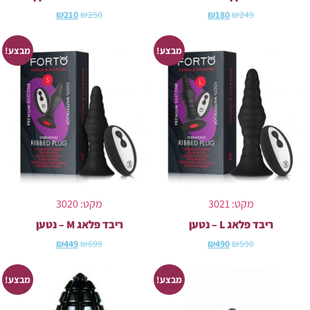
₪
210
₪
250
₪
180
₪
249
מבצע!
מבצע!
מקט: 3021
מקט: 3020
ריבד פלאג L – נטען
ריבד פלאג M – נטען
₪
449
₪
699
₪
490
₪
590
מבצע!
מבצע!