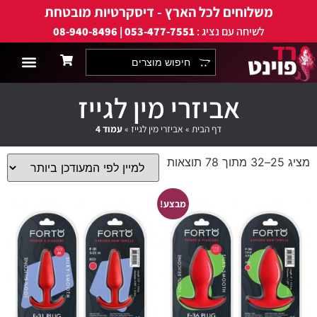
משלוחים לכל הארץ - דיסקרטיות מובטחת
לשיחה עם נציג :
053-477-7551 | 08-940-8496
אביזרי מין לגייז
אביזרי מין לגבר
למה רד פוינט?
אביזרי מין לזוגות
אביזרי מין לאישה
תחתוני פרפרים
מוצרים אנאליים
אביזרי מין ללסביו
שמנים ותכשיר
אבטחה ודיסק
אביזרי מין לגייז
דף הבית
»
אביזרי מין לגייז
»
עמוד 4
מציג 25–32 מתוך 78 תוצאות
מבצע!