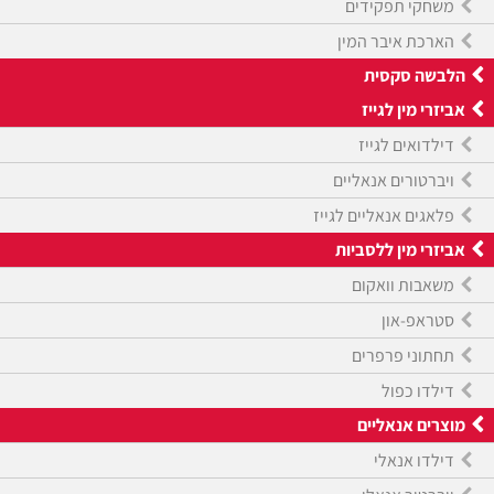
משחקי תפקידים
הארכת איבר המין
הלבשה סקסית
אביזרי מין לגייז
דילדואים לגייז
ויברטורים אנאליים
פלאגים אנאליים לגייז
אביזרי מין ללסביות
משאבות וואקום
סטראפ-און
תחתוני פרפרים
דילדו כפול
מוצרים אנאליים
דילדו אנאלי