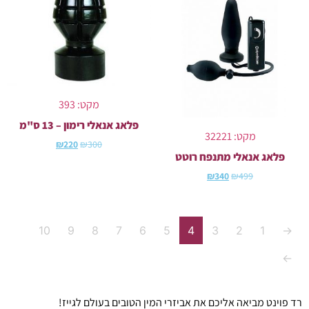
מקט: 393
פלאג אנאלי רימון – 13 ס"מ
מקט: 32221
₪
220
₪
300
פלאג אנאלי מתנפח רוטט
₪
340
₪
499
10
9
8
7
6
5
4
3
2
1
→
←
רד פוינט מביאה אליכם את אביזרי המין הטובים בעולם לגייז!