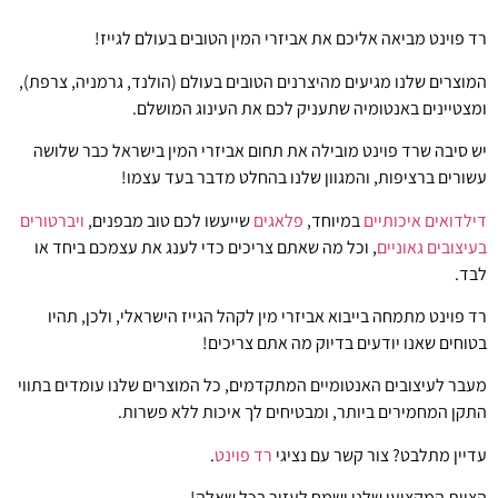
רד פוינט מביאה אליכם את אביזרי המין הטובים בעולם לגייז!
המוצרים שלנו מגיעים מהיצרנים הטובים בעולם (הולנד, גרמניה, צרפת),
ומצטיינים באנטומיה שתעניק לכם את העינוג המושלם.
יש סיבה שרד פוינט מובילה את תחום אביזרי המין בישראל כבר שלושה
עשורים ברציפות, והמגוון שלנו בהחלט מדבר בעד עצמו!
דילדואים איכותיים
במיוחד,
פלאגים
שייעשו לכם טוב מבפנים,
ויברטורים
בעיצובים גאוניים
, וכל מה שאתם צריכים כדי לענג את עצמכם ביחד או
לבד.
רד פוינט מתמחה בייבוא אביזרי מין לקהל הגייז הישראלי, ולכן, תהיו
בטוחים שאנו יודעים בדיוק מה אתם צריכים!
מעבר לעיצובים האנטומיים המתקדמים, כל המוצרים שלנו עומדים בתווי
התקן המחמירים ביותר, ומבטיחים לך איכות ללא פשרות.
עדיין מתלבט? צור קשר עם נציגי
רד פוינט
.
הצוות המקצועי שלנו ישמח לעזור בכל שאלה!