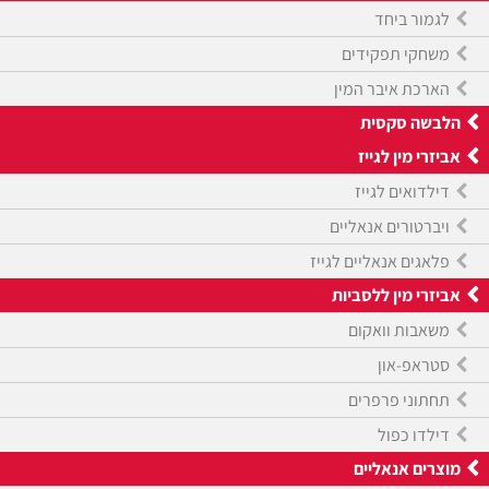
לגמור ביחד
משחקי תפקידים
הארכת איבר המין
הלבשה סקסית
אביזרי מין לגייז
דילדואים לגייז
ויברטורים אנאליים
פלאגים אנאליים לגייז
אביזרי מין ללסביות
משאבות וואקום
סטראפ-און
תחתוני פרפרים
דילדו כפול
מוצרים אנאליים