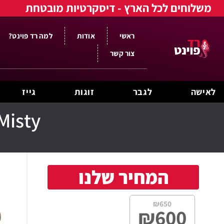
משלוחים לכל הארץ - דיסקרטיות מובטחת
ראשי
אודות
למה רד פוינט?
צור קשר
לאישה
לגבר
זוגות
גייז
Misty גברת הערפל – אוננות רב תכלי
המחיר שלנו
₪
650
₪
600