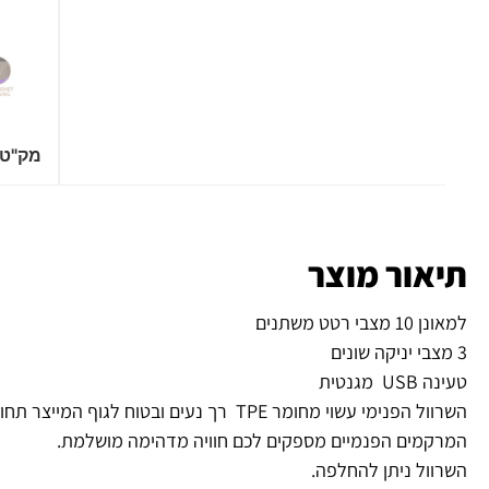
ברקוד AR לצפייה בסרט אירוטי מדהים עם Misty
וברקוד QR שיכניס אותך לעולמה של
Misty .
מק"ט
תיאור מוצר
למאונן 10 מצבי רטט משתנים
3 מצבי יניקה שונים
טעינה USB מגנטית
השרוול הפנימי עשוי מחומר TPE רך נעים ובטוח לגוף המייצר תחושה מציאותית,
המרקמים הפנמיים מספקים לכם חוויה מדהימה מושלמת.
השרוול ניתן להחלפה.