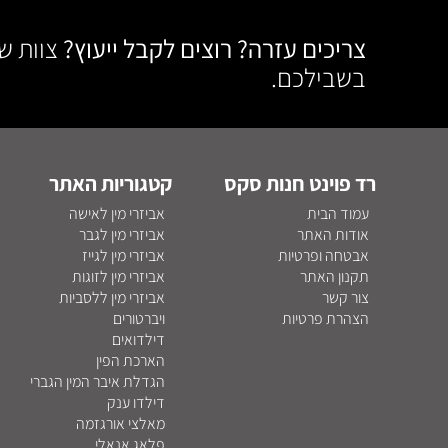
צריכים עזרה? רוצים לקבל ייעוץ?
צוות ש
בשבילכם.
רד פוינט חנות סקס
קטגוריות האתר
עמוד הבית
אביזרי מין לאישה
אודות האתר
אביזרי מין לגבר
אבטחה ופרטיות
אביזרי מין לגייז
תקנון האתר
אביזרי מין לזוגות
צור קשר
אביזרי מין ללסביות
הצהרת פרטיות
ויברטורים
דילדואים
הארכת הפין
הגדלת איבר המין הגברי
דילדו ענק
מאלצי אורגזמה
פלאג אנאלי