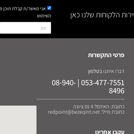
אני מאשר/ת קבלת תוכן פר
ירות הלקוחות שלנו כאן
השימוש
פרטי התקשרות
דברו איתנו
בטלפון
053-477-7551 | 08-940-
8496
כתובת: האיזמל 4 נס ציונה
כתובת מייל: redpoint@bezeqint.net
עקבו אחרינו