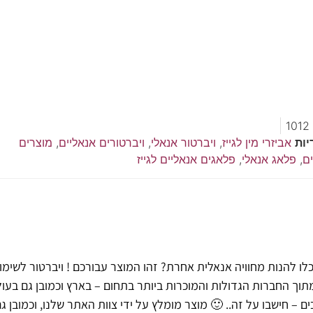
1012
יות
אביזרי מין לגייז
,
ויברטור אנאלי
,
ויברטורים אנאליים
,
מוצרים
ם
,
פלאג אנאלי
,
פלאגים אנאליים לגייז
לו להנות מחוויה אנאלית אחרת? זהו המוצר עבורכם ! ויברטור לשימו
וך החברות הגדולות והמוכרות ביותר בתחום – בארץ וכמובן גם בעול
ם – חישבו על זה.. 🙂 מוצר מומלץ על ידי צוות האתר שלנו, וכמובן ג