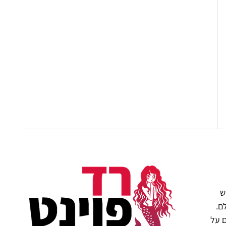
ש
ם.
ם על