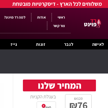
משלוחים לכל הארץ - דיסקרטיות מובטחת
ראשי
אודות
למה רד פוינט?
צור קשר
לאישה
לגבר
זוגות
גייז
המחיר שלנו
בעגלת הקניות
₪
120
₪
76
0
₪
0