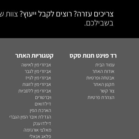
צריכים עזרה? רוצים לקבל ייעוץ?
צוות ש
בשבילכם.
רד פוינט חנות סקס
קטגוריות האתר
עמוד הבית
אביזרי מין לאישה
אודות האתר
אביזרי מין לגבר
אבטחה ופרטיות
אביזרי מין לגייז
תקנון האתר
אביזרי מין לזוגות
צור קשר
אביזרי מין ללסביות
הצהרת פרטיות
ויברטורים
דילדואים
הארכת הפין
הגדלת איבר המין הגברי
דילדו ענק
מאלצי אורגזמה
פלאג אנאלי