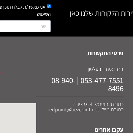
אני מאשר/ת קבלת תוכן פר
ירות הלקוחות שלנו כאן
השימוש
פרטי התקשרות
דברו איתנו
בטלפון
053-477-7551 | 08-940-
8496
כתובת: האיזמל 4 נס ציונה
כתובת מייל: redpoint@bezeqint.net
עקבו אחרינו