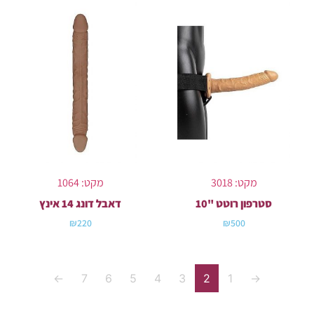
מקט: 3018
מקט: 1064
סטרפון רוטט "10
דאבל דונג 14 אינץ
₪
220
₪
500
←
7
6
5
4
3
2
1
→