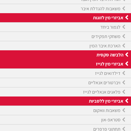
משאבות להגדלת איבר
אביזרי מין לזוגות
לגמור ביחד
משחקי תפקידים
הארכת איבר המין
הלבשה סקסית
אביזרי מין לגייז
דילדואים לגייז
ויברטורים אנאליים
פלאגים אנאליים לגייז
אביזרי מין ללסביות
משאבות וואקום
סטראפ-און
תחתוני פרפרים