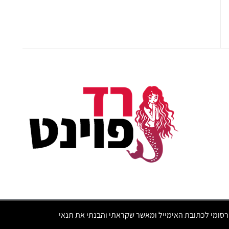
סומי לכתובת האימייל ומאשר שקראתי והבנתי את תנאי