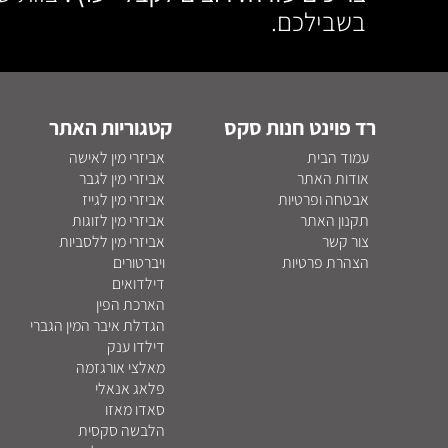
בשבילכם.
רד פוינט חנות סקס
קטגוריות האתר
עמוד הבית
אביזרי מין לאישה
אודות האתר
אביזרי מין לגבר
אבטחה ופרטיות
אביזרי מין לגייז
תקנון האתר
אביזרי מין לזוגות
צור קשר
אביזרי מין ללסביות
הצהרת פרטיות
ויברטורים
דילדואים
הארכת הפין
הגדלת איבר המין הגברי
דילדו ענק
מאלצי אורגזמה
פלאג אנאלי
סאדו מאזו
הלבשה סקסית