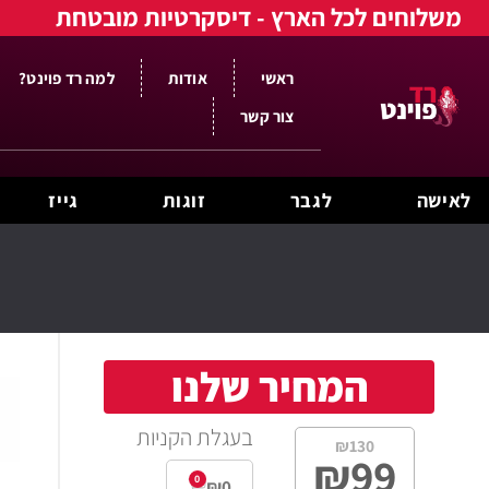
משלוחים לכל הארץ - דיסקרטיות מובטחת
ראשי
אודות
למה רד פוינט?
צור קשר
לאישה
לגבר
זוגות
גייז
המחיר שלנו
בעגלת הקניות
₪
130
₪
99
0
₪
0