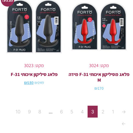
מקט: 3024
מקט: 3023
פלאג מסיליקון איכותי F-31 מידה
פלאג סיליקון איכותי F-31
M
₪
180
₪
249
₪
170
10
9
8
…
6
5
4
3
2
1
→
←