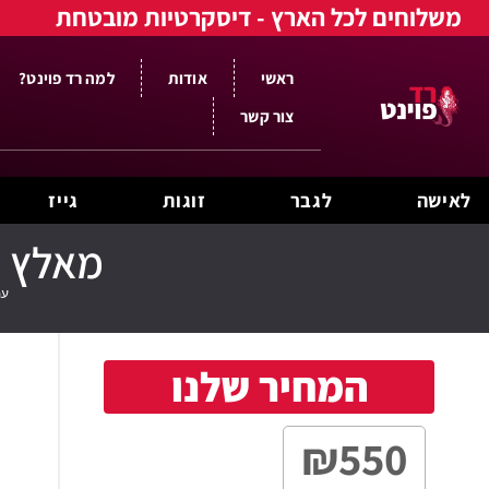
משלוחים לכל הארץ - דיסקרטיות מובטחת
ראשי
אודות
למה רד פוינט?
צור קשר
לאישה
לגבר
זוגות
גייז
מאלץ האצבע ל-G
עמ
המחיר שלנו
₪
550