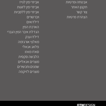
אבטחה ופרטיות
אביזרי מין לגייז
תקנון האתר
אביזרי מין לזוגות
צור קשר
אביזרי מין ללסביות
הצהרת פרטיות
ויברטורים
דילדואים
הארכת הפין
הגדלת איבר המין הגברי
דילדו ענק
מאלצי אורגזמה
פלאג אנאלי
סאדו מאזו
הלבשה סקסית
מוצרים אנאליים
שמנים ותכשירים
מוצרים לזיקפה
OTW
DESIGN